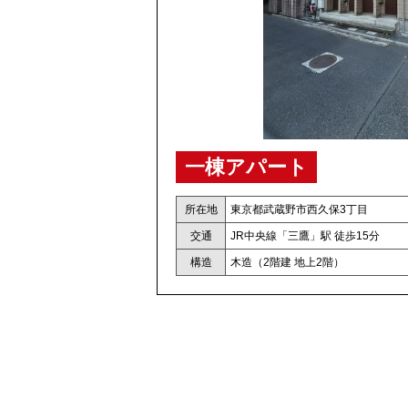
一棟アパート
所在地
東京都武蔵野市西久保3丁目
交通
JR中央線「三鷹」駅 徒歩15分
構造
木造（2階建 地上2階）