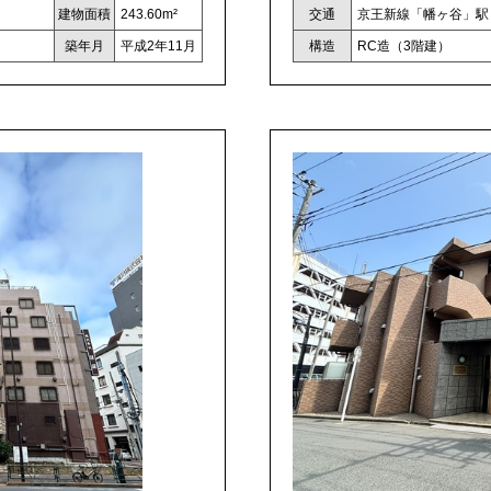
建物面積
243.60m²
交通
京王新線「幡ヶ谷」駅 
築年月
平成2年11月
構造
RC造（3階建）