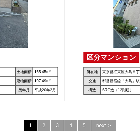
区分マンション
土地面積
165.45m²
所在地
東京都江東区大島５丁
建物面積
197.49m²
交通
都営新宿線「大島」駅
築年月
平成20年2月
構造
SRC造（12階建）
1
2
3
4
5
next >