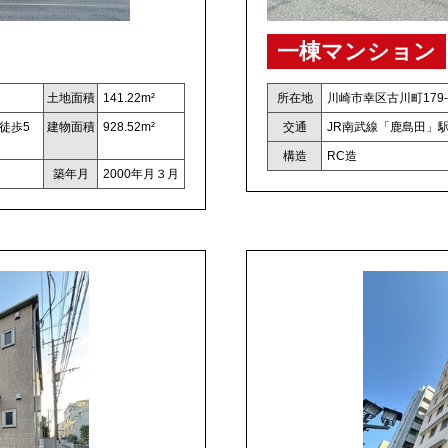
一棟マンション
土地面積
141.22m²
所在地
川崎市幸区古川町179-
徒歩5
建物面積
928.52m²
交通
JR南武線「鹿島田」駅
構造
RC造
築年月
2000年月３月