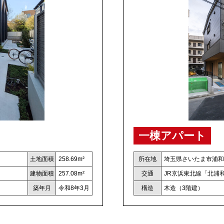
一棟アパート
土地面積
258.69m²
所在地
埼玉県さいたま市浦和
建物面積
257.08m²
交通
JR京浜東北線「北浦和
築年月
令和8年3月
構造
木造（3階建）