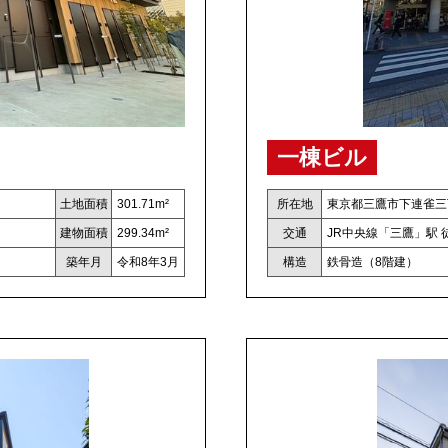
一棟ビル
土地面積
301.71m²
所在地
東京都三鷹市下連雀三
建物面積
299.34m²
交通
JR中央線「三鷹」駅 
築年月
令和8年3月
構造
鉄骨造（8階建）